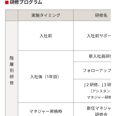
研修プログラム
実施タイミング
研修名
入社前
入社前サポート
新入社員研修
階
層
別
フォローアップ研
研
入社後（1年目）
修
J２研修、J３研修
（アシスタント
マネジャー研修）
新任マネジャー
マネジャー昇格時
研修会