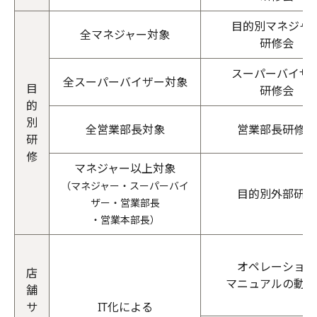
目的別マネジャ
全マネジャー対象
研修会
スーパーバイザ
全スーパーバイザー対象
目
研修会
的
別
全営業部長対象
営業部長研修会
研
修
マネジャー以上対象
（マネジャー・スーパーバイ
目的別外部研修
ザー・営業部長
・営業本部長）
オペレーション
店
マニュアルの動画
舗
サ
IT化による