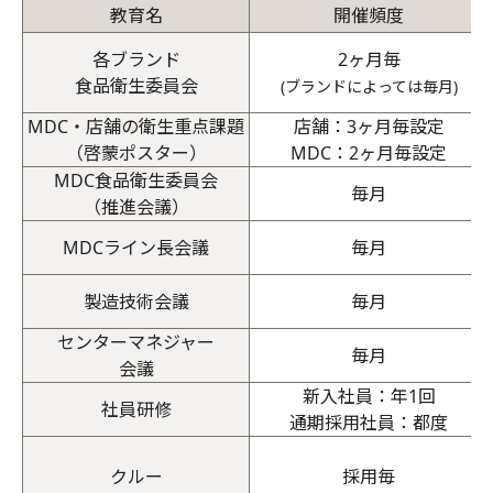
教育名
開催頻度
各ブランド
2ヶ月毎
食品衛生委員会
(ブランドによっては毎月)
MDC・店舗の衛生重点課題
店舗：3ヶ月毎設定
（啓蒙ポスター）
MDC：2ヶ月毎設定
MDC食品衛生委員会
毎月
（推進会議）
MDCライン長会議
毎月
製造技術会議
毎月
センターマネジャー
毎月
会議
新入社員：年1回
社員研修
通期採用社員：都度
クルー
採用毎