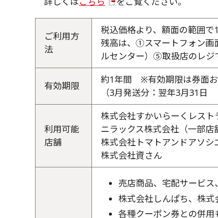
詳しくは
こちら
をご覧ください。
税込価格より、額面の範囲で
ご利用方
残高は、①スマートフォン画
法
ルセンター）⑤取扱店のレジ
約1年間 ※有効期限は券面
有効期限
（3月発送分：翌年3月31日
株式会社すかいらーくレスト
利用可能
ニラックス株式会社（一部店
店舗
株式会社トマトアンドアソシ
株式会社資さん
売店商品、宅配サービス
株式会社しんぱち、株式
各種クーポン券との併用