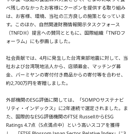
べ残しのなかったお客様にクーポンを提供する取り組み
は、お客様、環境、当社の三方良しの施策となっていま
す。このほか、自然関連財務情報開示タスクフォース
（TNFD※）提言への賛同とともに、国際組織「TNFDフ
ォーラム」にも参画しました。
社会貢献では、4月に発生した台湾東部地震に対して、当
社および台湾現地法人から、店頭募金、マッチング募
金、バーミヤンの寄付付き商品からの寄付等を合わせ、
約2,700万円を寄贈しました。
外部機関のESG評価に関しては、「SOMPOサステナビ
リティ・インデックス」に2年連続で選定されました。ま
た、国際的なESG評価機関のFTSE RussellからESG
Ratings 4.7点（5点満点中）という高いスコアを獲得
し、「FTSE Blossom Japan Sector Relative Index」に3