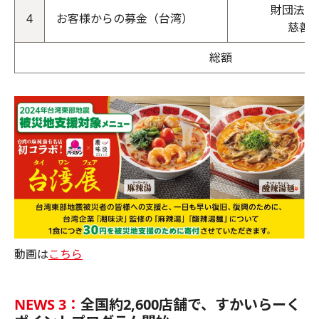
財団法人
4
お客様からの募金（台湾）
慈善
総額
動画は
こちら
NEWS 3：
全国約2,600店舗で、すかいらーく