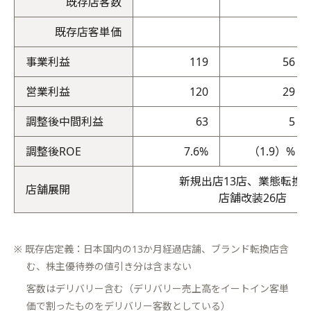
既存店客数
既存店客単価
事業利益
119
56
営業利益
120
29
調整後中間利益
63
5
調整後ROE
7.6%
（1.9）%
新規出店13店、業態転換4
店舗展開
店舗改装26店
※ 既存店定義：日本国内の13か月経過店舗、ブランド転換店含
む、株主優待券の値引き分は含まない
客数はデリバリー含む（デリバリー売上高をイートイン客単
価で割ったものをデリバリー客数としている）